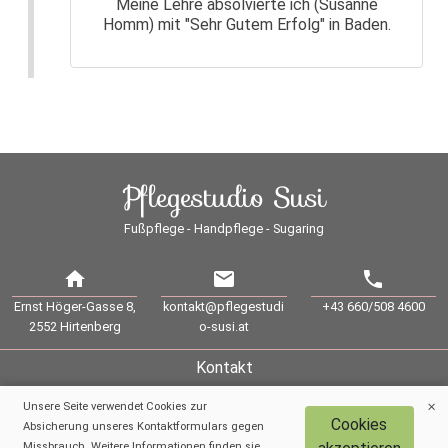
Meine Lehre absolvierte ich (Susanne
Homm) mit "Sehr Gutem Erfolg" in Baden.
Pflegestudio Susi
Fußpflege - Handpflege - Sugaring
home
mail
phone
Ernst Höger-Gasse 8,
kontakt@pflegestudi
+43 660/508 4600
2552 Hirtenberg
o-susi.at
Kontakt
Impressum
Unsere Seite verwendet Cookies zur
Cookies
Absicherung unseres Kontaktformulars gegen
AGB
Missbrauch. Weitere Informationen finden sie