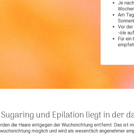
Je nach
Woche
Am Tag 
Sonnen
Vor der
-öle au
Für ein
empfeh
Sugaring und Epilation liegt in der 
den die Haare entgegen der Wuchsrichtung entfernt. Das ist m
arwuchsrichtung möglich und wird als wesentlich angenehmer em