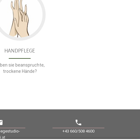
HANDPFLEGE
ben sie beanspruchte,
trockene Hände?
il
phone
legestudio-
+43 660/508 4600
i.at